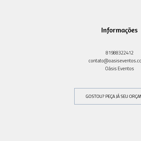
Informações
81988322412
contato@oasiseventos.c
Oásis Eventos
GOSTOU? PEÇA JÁ SEU ORÇ