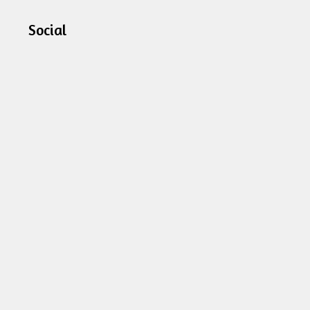
Social