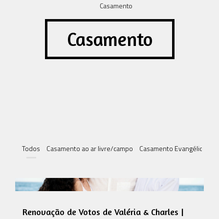
Casamento
Todos
Casamento ao ar livre/campo
Casamento Evangélico
C
Renovação de Votos de Valéria & Charles |