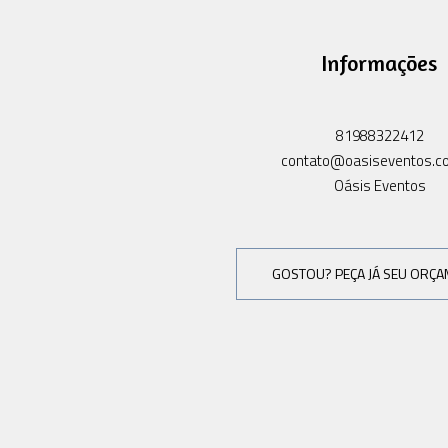
Informações
81988322412
contato@oasiseventos.c
Oásis Eventos
GOSTOU? PEÇA JÁ SEU ORÇ