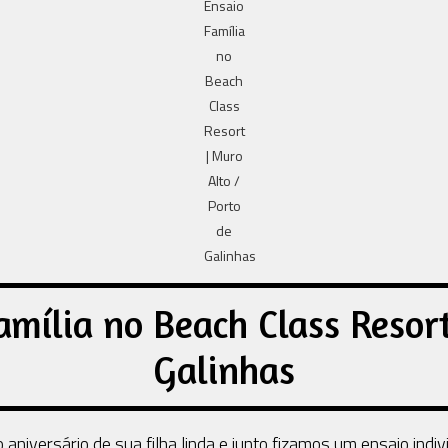
amília no Beach Class Resort
Galinhas
niversário de sua filha linda e junto fizamos um ensaio individ