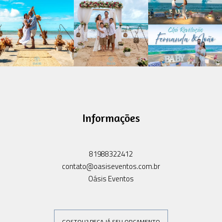
Informações
81988322412
contato@oasiseventos.com.br
Oásis Eventos
GOSTOU? PEÇA JÁ SEU ORÇAMENTO