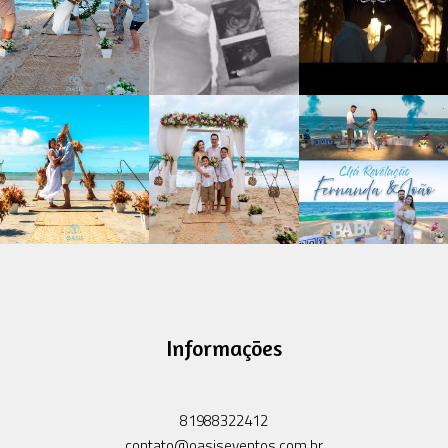
Informações
81988322412
contato@oasiseventos.com.br