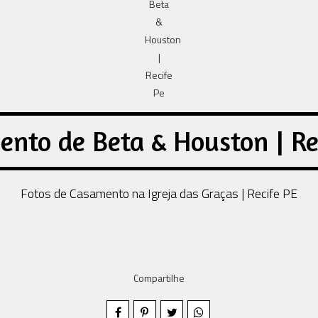
nto de Beta & Houston | Re
Fotos de Casamento na Igreja das Graças | Recife PE
Compartilhe